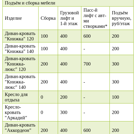
Подъём и сборка мебели
Пасс-й
Грузовой
Подъём
лифт с авт-
Изделие
Сборка
лифт и
вручную,
ми
1-й этаж
руб/этаж
створками*
Диван-кровать
100
400
600
200
"Книжка" 120
Диван-кровать
100
400
-
200
"Книжка" 140
Диван-кровать
"Книжка-
200
400
700
300
люкс" 120
Диван-кровать
"Книжка-
200
400
-
300
люкс" 140
Кресло для
0
200
-
100
отдыха
Кресло-
кровать
0
300
-
200
"Аркадий"
Диван-кровать
"Аккордеон"
200
400
600
200