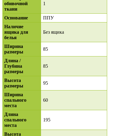
обивочной
1
ткани
Основание
ППУ
Наличие
ящика для
Без ящика
белья
Ширина
85
размеры
Длина /
Глубина
85
размеры
Высота
95
размеры
Ширина
спального
60
места
Длина
спального
195
места
Высота