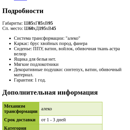
Подробности
Габариты: Ш
85
xГ
85
xВ
95
Сп. место: Ш
60
xД
195
xВ
45
Система трансформации: "алеко"
Каркас: брус хвойных пород, фанера
Сиденье: ППУ, ватин, войлок, обивочная ткань астра
велюр
Ящика для белья нет.
Мягкие подлокотники
Декоративные подушки: синтепух, ватин, обивочный
материал.
Гарантия: 1 год.
Дополнительная информация
Механизм
алеко
трансформации
Срок доставки
от 1 - 3 дней
Категория