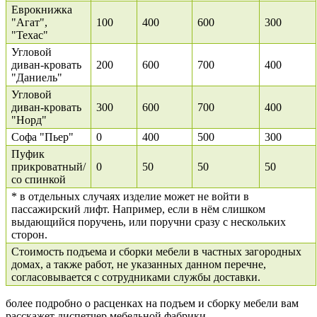
Еврокнижка
"Агат",
100
400
600
300
"Техас"
Угловой
диван-кровать
200
600
700
400
"Даниель"
Угловой
диван-кровать
300
600
700
400
"Норд"
Софа "Пьер"
0
400
500
300
Пуфик
прикроватный/
0
50
50
50
со спинкой
* в отдельных случаях изделие может не войти в
пассажирский лифт. Например, если в нём слишком
выдающийся поручень, или поручни сразу с нескольких
сторон.
Стоимость подъема и сборки мебели в частных загородных
домах, а также работ, не указанных данном перечне,
согласовывается с сотрудниками службы доставки.
более подробно о расценках на подъем и сборку мебели вам
расскажет диспетчер мебельной фабрики.