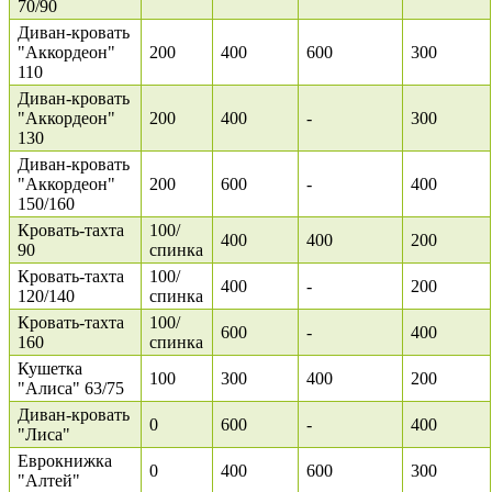
70/90
Диван-кровать
"Аккордеон"
200
400
600
300
110
Диван-кровать
"Аккордеон"
200
400
-
300
130
Диван-кровать
"Аккордеон"
200
600
-
400
150/160
Кровать-тахта
100/
400
400
200
90
спинка
Кровать-тахта
100/
400
-
200
120/140
спинка
Кровать-тахта
100/
600
-
400
160
спинка
Кушетка
100
300
400
200
"Алиса" 63/75
Диван-кровать
0
600
-
400
"Лиса"
Еврокнижка
0
400
600
300
"Алтей"